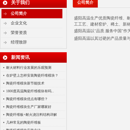
关于我们
公司简介
公司简介
盛阳高温生产优质陶瓷纤维、
企业文化
工工艺、建材窑炉、稀土、新
气凝胶毡
盛阳高温以
“品质.
服务中国
”作
荣誉资质
盛阳高温
以其过硬的产品质量
经理致辞
新闻资讯
耐火材料行业发展的乐观预测
在炉壁上怎样安装陶瓷纤维模块？
陶瓷纤维散棉
陶瓷纤维模块新节能技术
1800度高温陶瓷纤维模块有吗...
陶瓷纤维模块优点有哪些？
陶瓷纤维模块生产厂家哪家好
陶瓷纤维板+耐火浇注料结构详解
几种常见的陶瓷纤维板