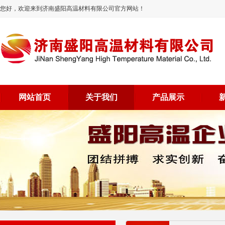
您好，欢迎来到济南盛阳高温材料有限公司官方网站！
网站首页
关于我们
产品展示