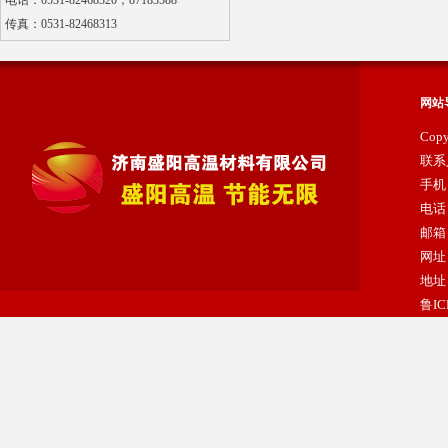
电话：0531-82468320，87183588
传真：
0531-82468313
网站
多晶莫来石纤维贴面块
Cop
联系
手机：
电话：
邮箱：
网址：
地址
气凝胶毡
鲁IC