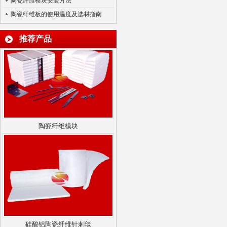
陶瓷纤维模块安装方法
陶瓷纤维板的使用温度及选材指南
陶瓷纤维纸
推荐产品
陶瓷纤维模块
硅酸铝陶瓷纤维针刺毯