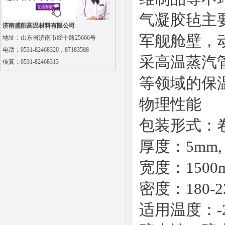
气凝胶毡主
济南盛阳高温材料有限公司
军舰舱壁，
地址：山东省济南市经十路25666号
多晶莫来石纤维贴面块
电话：0531-82468320，87183588
采高温蒸汽
传真：
0531-82468313
等领域的保
物理性能
包装形式：
厚度：
5mm,
陶瓷纤维模块
宽度：
1500
密度：
180-2
适用温度：