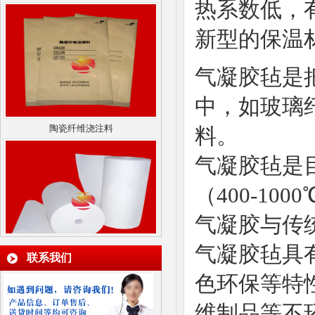
热系数低，
新型的保温
气凝胶毡是
中，如玻璃
陶瓷纤维浇注料
料。
气凝胶毡是
（
400-1
气凝胶与传
陶瓷纤维纸
气凝胶毡具
联系我们
色环保等特
维制品等不