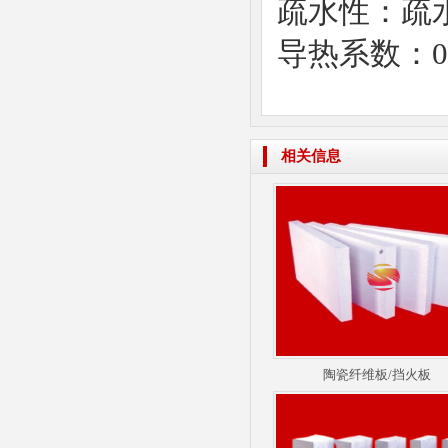
疏水性
：疏
气凝胶毡
导热系数
：
0
相关信息
硅酸铝陶瓷纤维针刺毯
陶瓷纤维板/挡火板
纳米隔热板