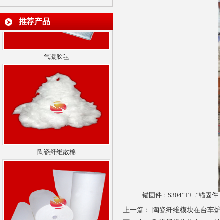
推荐产品
气凝胶毡
陶瓷纤维散棉
锚固件：
S304”T+L”锚固件
上一篇：
陶瓷纤维模块在台车