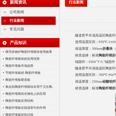
新闻资讯
行业新闻
公司新闻
行业新闻
常见问题
隧道窑平吊顶高温区陶瓷纤
陶瓷纤维浇注料
使用温度区间：
950
℃
产品知识
-1150
保温厚度：
300mm
折叠块
（
模壳焙烧炉陶瓷纤维模块使用效果
材质选择：标准
陶瓷纤维折
陶瓷纤维模块的应用优势
锚固件：
S304”T+L”锚固件
陶瓷纤维板市场趋势
隧道窑平吊顶低温区陶瓷纤
节能环保板材-陶瓷纤维板
使用温度区间：
300
℃
-950
陶瓷纤维板硬质板
保温厚度：
250mm
硅酸铝纤
氧化铝陶瓷纤维模块应用于卫生陶...
材质选择：标准
陶瓷纤维折
多晶莫来石纤维贴面块
陶瓷纤维模块在钢包上的应用
陶瓷纤维板应用结构
陶瓷纤维板在辊道窑中的作用
陶瓷纤维板的热过程