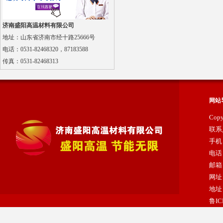
硅酸铝陶瓷纤维针刺毯
济南盛阳高温材料有限公司
地址：山东省济南市经十路25666号
电话：0531-82468320，87183588
传真：
0531-82468313
网站
纳米隔热板
Cop
联系
手机：
电话：
邮箱：
网址：
地址
鲁IC
陶瓷纤维浇注料