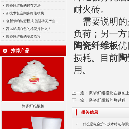
陶瓷纤维板的保存方法
耐火砖。
新技术复合陶瓷纤维模块
需要说明的
创新节约能源模式 促进砖瓦产业...
高温炉墙白色的棉花是什么？
负荷；另一方
陶瓷纤维板的安装流程
气凝胶毡
陶瓷纤维板
优
推荐产品
损耗。目前
陶
用。
上一篇：
陶瓷纤维模块在钢包
陶瓷纤维散棉
下一篇：
陶瓷纤维板的热过程
相关信息
什么是电窑炉？技术特点有哪