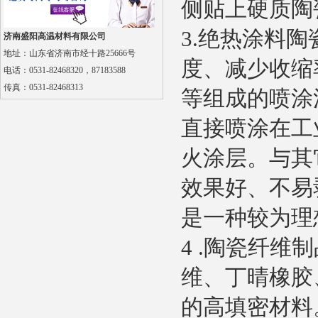
侧贴上硬质陶
3.
绝热涂料陶
济南盛阳高温材料有限公司
地址：山东省济南市经十路25666号
度、减少收缩
电话：0531-82468320，87183588
陶瓷纤维浇注料
传真：
0531-82468313
等组成的喷涂
直接喷涂在工
火涂层。与其
效果好、不易
多晶莫来石纤维贴面块
是一种较为理
4 .
陶瓷纤维制
维、丁晴橡胶
的高填密材料