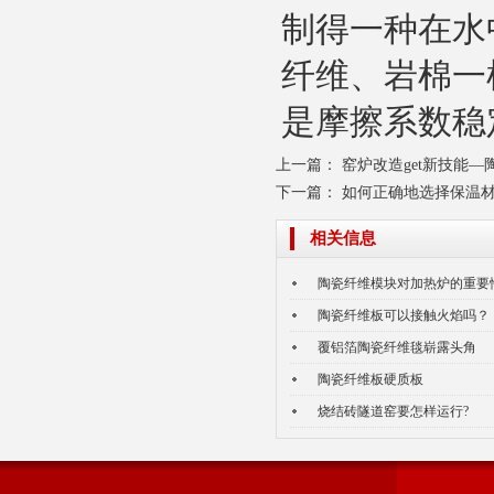
制得一种在水
气凝胶毡
纤维、岩棉一
是摩擦系数稳
上一篇：
窑炉改造get新技能
下一篇：
如何正确地选择保温
相关信息
陶瓷纤维散棉
陶瓷纤维模块对加热炉的重要
陶瓷纤维板可以接触火焰吗？
覆铝箔陶瓷纤维毯崭露头角
陶瓷纤维板硬质板
烧结砖隧道窑要怎样运行?
陶瓷纤维纸