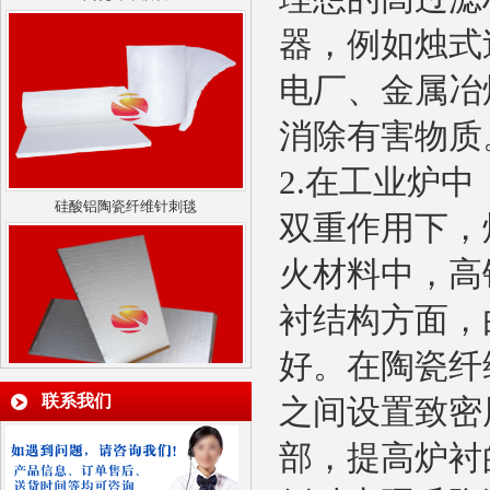
器，例如烛式
电厂、金属冶
消除有害物质
2.
在工业炉中
硅酸铝陶瓷纤维针刺毯
双重作用下，
火材料中，高
衬结构方面，
好。在陶瓷纤
纳米隔热板
联系我们
之间设置致密
部，提高炉衬