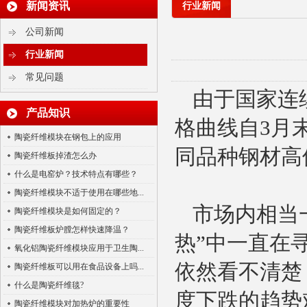
新闻资讯
行业新闻
公司新闻
行业新闻
常见问题
由于国家连
陶瓷纤维浇注料
产品知识
格曲线自3月
陶瓷纤维模块在钢包上的应用
同品种钢材高
陶瓷纤维板掉渣怎么办
什么是电窑炉？技术特点有哪些？
陶瓷纤维模块不适于使用在哪些地...
市场内相当
陶瓷纤维模块是如何固定的？
陶瓷纤维纸
陶瓷纤维板炉膛怎样快速降温？
热”中一直在
氧化铝陶瓷纤维模块应用于卫生陶...
依然看不清楚
陶瓷纤维板可以用在食品设备上吗...
什么是陶瓷纤维毯?
度下跌的趋势
陶瓷纤维模块对加热炉的重要性