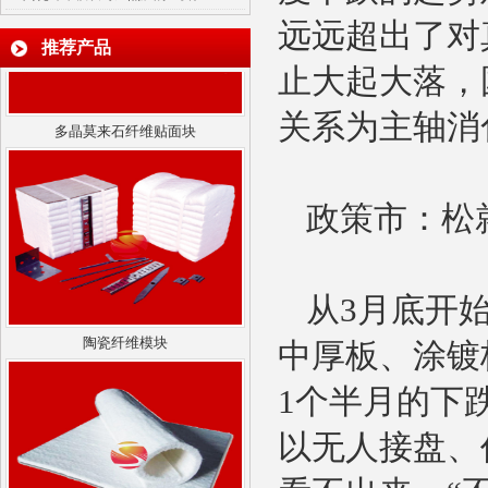
远远超出了对
推荐产品
止大起大落，
多晶莫来石纤维贴面块
关系为主轴消
政策市：松
陶瓷纤维模块
从3月底开
中厚板、涂镀
1个半月的下
以无人接盘、