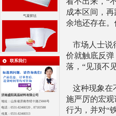
看不出来，“
气凝胶毡
成本区间，再
余地还存在。
市场人士说
价就触底反弹
硅酸铝陶瓷纤维针刺毯
联系我们
落，“见顶不见
这种现象在
济南盛阳高温材料有限公司
施严厉的宏观
地址：山东省济南市经十路25666号
纳米隔热板
电话：0531-82468320，87183588
行为，并对“
传真：
0531-82468313